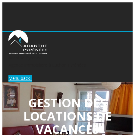
Acanthe Pyrénées
Agence Immobilière à Luchon Pyrénées
Menu
back
GESTION DES
LOCATIONS DE
VACANCES