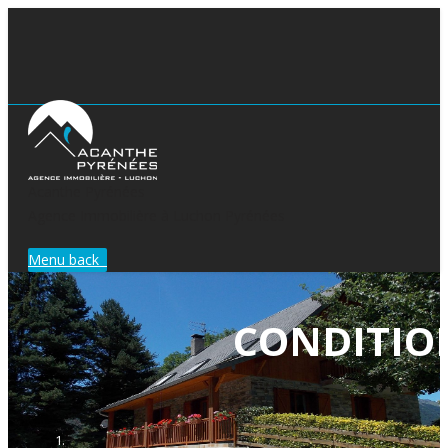
Acanthe Pyrénées
Agence Immobilière à Luchon Pyrénées
Menu
back
CONDITIO